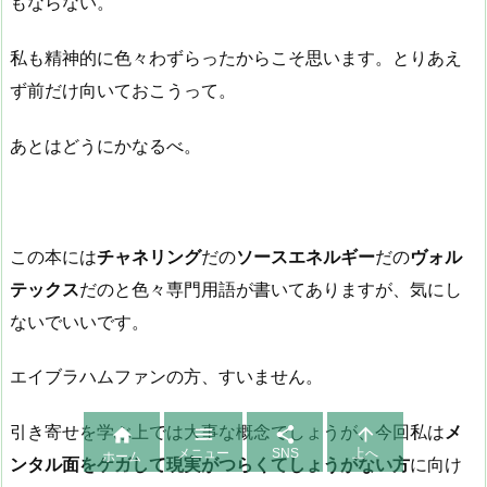
もならない。
私も精神的に色々わずらったからこそ思います。とりあえ
ず前だけ向いておこうって。
あとはどうにかなるべ。
この本には
チャネリング
だの
ソースエネルギー
だの
ヴォル
テックス
だのと色々専門用語が書いてありますが、気にし
ないでいいです。
エイブラハムファンの方、すいません。



引き寄せを学ぶ上では大事な概念でしょうが、今回私は
メ

メニュー
SNS
上へ
ホーム
ンタル面をケガして現実がつらくてしょうがない方
に向け