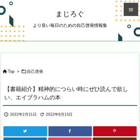

まじろぐ

より良い毎日のための自己啓発情報集
メニュ

サイド

前へ



Top
>
自己啓発
次へ

【書籍紹介】精神的につらい時にぜひ読んで欲し
検索
い、エイブラハムの本


2022年2月21日
2022年6月13日