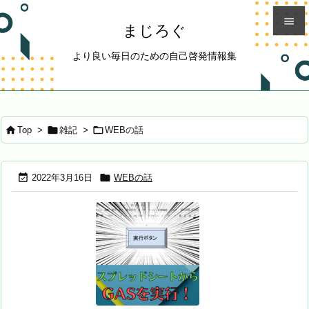

まじろぐ

より良い毎日のための自己啓発情報集
メニュ

サイド




Top
>
雑記
>
WEBの話
前へ

次へ


2022年3月16日
WEBの話

検索