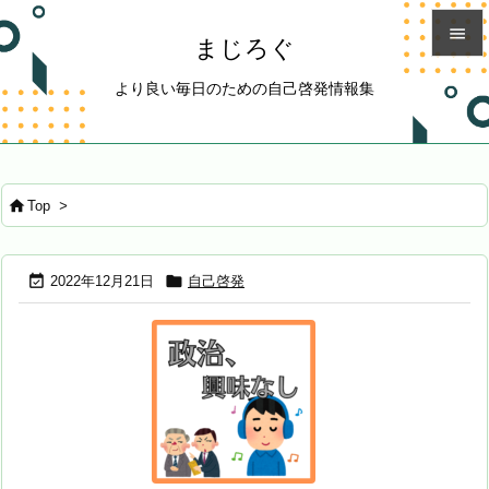

まじろぐ

より良い毎日のための自己啓発情報集
メニュ

サイド


Top
>
前へ

次へ


2022年12月21日
自己啓発

検索