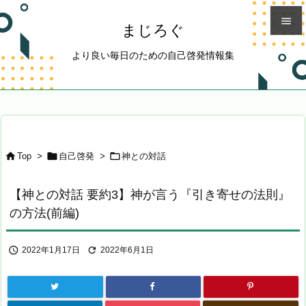

まじろぐ

より良い毎日のための自己啓発情報集
メニュ

サイド

前へ




Top
>
自己啓発
>
神との対話
次へ

【神との対話 要約3】神が言う『引き寄せの法則』
検索
の方法(前編)


2022年1月17日
2022年6月1日