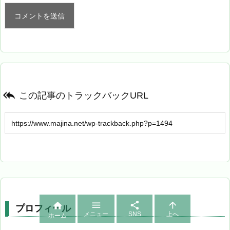

この記事のトラックバックURL




プロフィール
メニュー
SNS
上へ
ホーム