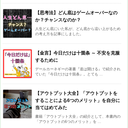
【思考法】どん底はゲームオーバーなの
か？チャンスなのか？
人生どん底にいた私が、どん底から這い上がるため
の考え方を記事にしました。
【金言】今日だけは十箇条 ～ 不安を克服
するために
デールカーネギーの著書『道は開ける』で紹介され
ていた『今日だけは十箇条』。とても ...
【アウトプット大全】「アウトプットを
することによる6つのメリット」を自分に
当てはめてみた
書籍「アウトプット大全」の紹介として、本書内の
「アウトプットの6つのメリット」を ...