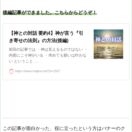
後編記事ができました。こちらからどうぞ！
【神との対話 要約4】神が言う『引
き寄せの法則』の方法(後編)
前回の記事では ・神は見えるものではない ・
内面にこそ神がいる ・求めても願いは叶わな
い ということ ...
https://www.majina.net/?p=1507
この記事が面白かった、役に立ったという方はバナーのク