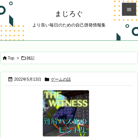

まじろぐ

より良い毎日のための自己啓発情報集
メニュ

サイド



Top
>
雑記
前へ

次へ


2022年5月13日
ゲームの話

検索