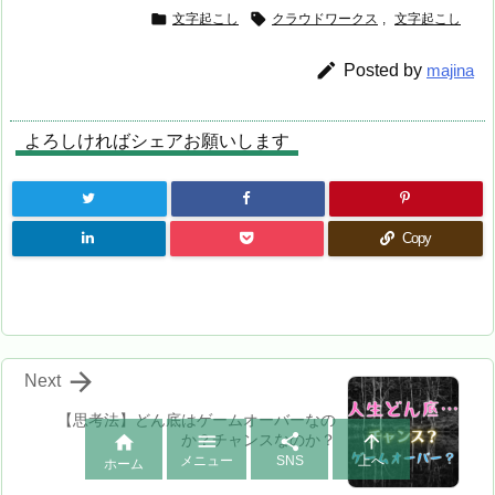


文字起こし
クラウドワークス
,
文字起こし

Posted by
majina
よろしければシェアお願いします
Copy

Next
【思考法】どん底はゲームオーバーなの



か？チャンスなのか？

メニュー
SNS
上へ
ホーム