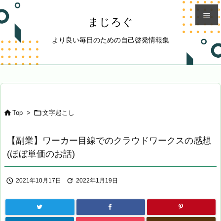

まじろぐ

より良い毎日のための自己啓発情報集
メニュ

サイド

前へ



Top
>
文字起こし
次へ

【副業】ワーカー目線でのクラウドワークスの感想
検索
(ほぼ単価のお話)


2021年10月17日
2022年1月19日